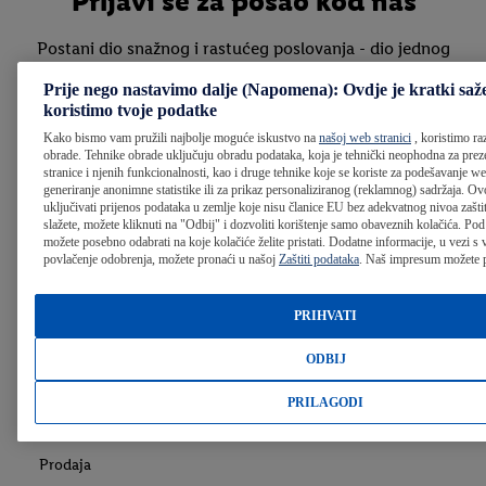
Prijavi se za posao kod nas
Postani dio snažnog i rastućeg poslovanja - dio jednog
ujedinjenog tima talentiranih, vrijednih ljudi, čija nas
Prije nego nastavimo dalje (Napomena): Ovdje je kratki saž
energija i posvećenost čine onim što jesmo.
koristimo tvoje podatke
Kako bismo vam pružili najbolje moguće iskustvo na
našoj web stranici
, koristimo raz
obrade. Tehnike obrade uključuju obradu podataka, koja je tehnički neophodna za prez
Pretraga otvorenih pozicija
stranice i njenih funkcionalnosti, kao i druge tehnike koje se koriste za podešavanje we
generiranje anonimne statistike ili za prikaz personaliziranog (reklamnog) sadržaja. O
uključivati prijenos podataka u zemlje koje nisu članice EU bez adekvatnog nivoa zašti
slažete, možete kliknuti na "Odbij" i dozvoliti korištenje samo obaveznih kolačića. Pod
možete posebno odabrati na koje kolačiće želite pristati. Dodatne informacije, u vezi 
povlačenje odobrenja, možete pronaći u našoj
Zaštiti podataka
. Naš impresum možete 
Napomena:
Radi bolje preglednosti teksta koristi se samo
muški rod. Svi pojmovi u muškom rodu obuhvataju bez
PRIHVATI
diskriminacije iste pojmove u ženskom rodu​.
ODBIJ
Mi smo Lidl
PRILAGODI
Prodaja