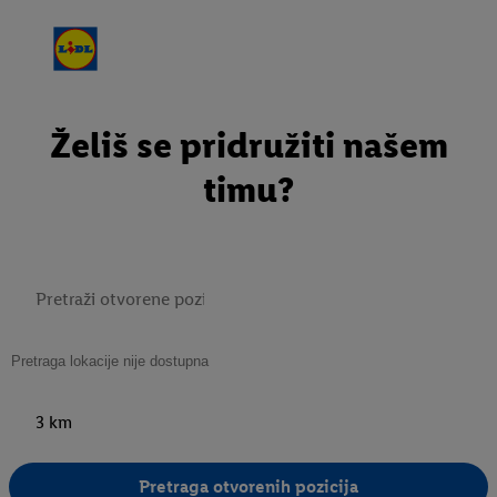
Želiš se pridružiti našem
timu?
3 km
Pretraga otvorenih pozicija