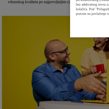
vrhunskog kvaliteta po najpovoljnijim cijenama. Redovno vodimo
bez adekvatnog nivoa za
kolačića. Pod "Prilagodi
pravom na povlačenje o