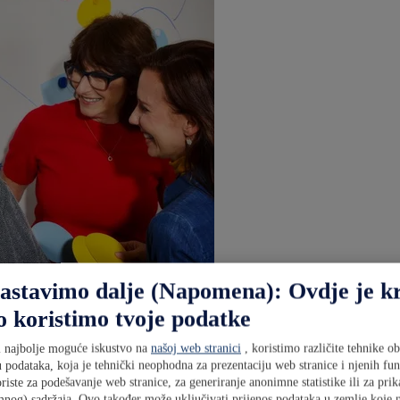
nastavimo dalje (Napomena): Ovdje je k
o koristimo tvoje podatke
 najbolje moguće iskustvo na
našoj web stranici
, koristimo različite tehnike o
 podataka, koja je tehnički neophodna za prezentaciju web stranice i njenih fun
riste za podešavanje web stranice, za generiranje anonimne statistike ili za prik
lovanja. Pratimo tržište i aktuelne trendove kako bismo napravili pravi
mnog) sadržaja. Ovo također može uključivati prijenos podataka u zemlje koje 