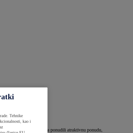
ratki
brade. Tehnike
kcionalnosti, kao i
az
 izbor asortimana i kupcima ponudili atraktivnu ponudu,
nisu članice EU