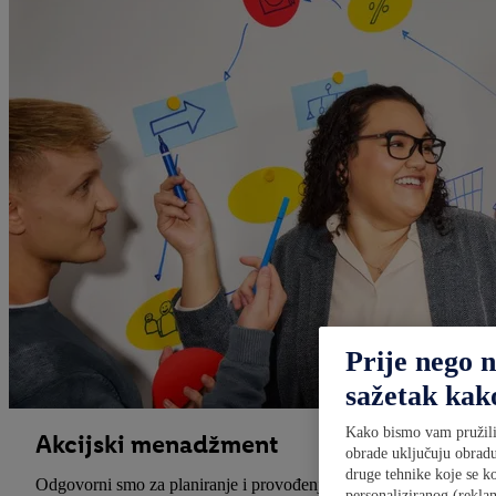
Prije nego 
sažetak kak
Kako bismo vam pružili
Akcijski menadžment
obrade uključuju obradu
druge tehnike koje se ko
Odgovorni smo za planiranje i provođenje strategije akcijskog pos
personaliziranog (rekla