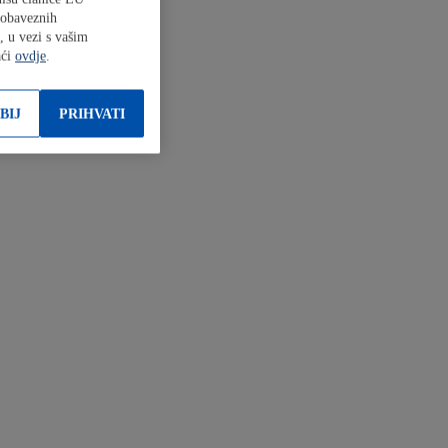
o obaveznih
, u vezi s vašim
aći
ovdje
.
BIJ
PRIHVATI