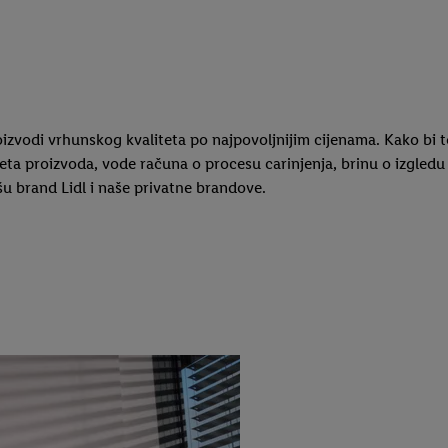
zvodi vrhunskog kvaliteta po najpovoljnijim cijenama. Kako bi to
iteta proizvoda, vode računa o procesu carinjenja, brinu o izgled
šu brand Lidl i naše privatne brandove.