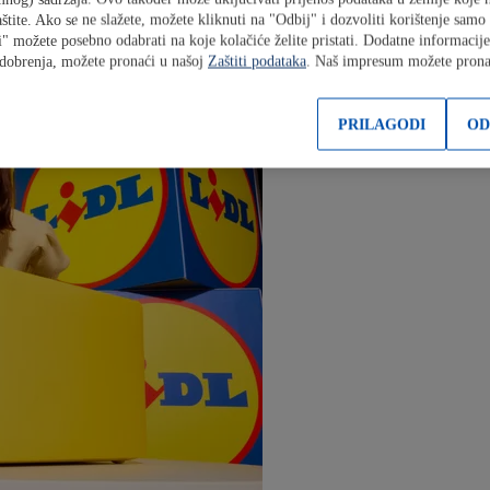
 računa da ponudimo raznovrstan asortiman neprehrane i prehrane.
štite. Ako se ne slažete, možete kliknuti na "Odbij" i dozvoliti korištenje sam
" možete posebno odabrati na koje kolačiće želite pristati. Dodatne informacije
dobrenja, možete pronaći u našoj
Zaštiti podataka
. Naš impresum možete pron
PRILAGODI
OD